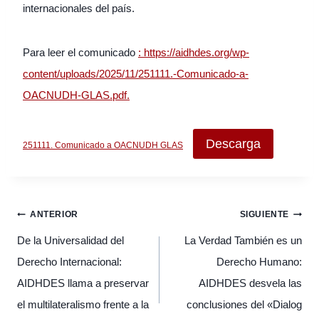
internacionales del país.
Para leer el comunicado
: https://aidhdes.org/wp-
content/uploads/2025/11/251111.-Comunicado-a-
OACNUDH-GLAS.pdf.
Descarga
251111. Comunicado a OACNUDH GLAS
Navegación
ANTERIOR
SIGUIENTE
de
entradas
De la Universalidad del
La Verdad También es un
Derecho Internacional:
Derecho Humano:
AIDHDES llama a preservar
AIDHDES desvela las
el multilateralismo frente a la
conclusiones del «Dialog