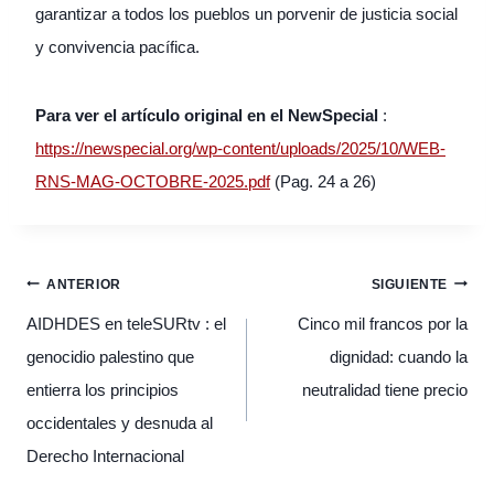
garantizar a todos los pueblos un porvenir de justicia social
y convivencia pacífica.
Para ver el artículo original en el NewSpecial
:
https://newspecial.org/wp-content/uploads/2025/10/WEB-
RNS-MAG-OCTOBRE-2025.pdf
(Pag. 24 a 26)
Navegación
ANTERIOR
SIGUIENTE
de
entradas
AIDHDES en teleSURtv : el
Cinco mil francos por la
genocidio palestino que
dignidad: cuando la
entierra los principios
neutralidad tiene precio
occidentales y desnuda al
Derecho Internacional