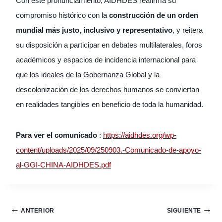
Con este pronunciamiento, AIDHDES reafirma su
compromiso histórico con la
construcción de un orden
mundial más justo, inclusivo y representativo
, y reitera
su disposición a participar en debates multilaterales, foros
académicos y espacios de incidencia internacional para
que los ideales de la Gobernanza Global y la
descolonización de los derechos humanos se conviertan
en realidades tangibles en beneficio de toda la humanidad.
Para ver el comunicado
:
https://aidhdes.org/wp-
content/uploads/2025/09/250903.-Comunicado-de-apoyo-
al-GGI-CHINA-AIDHDES.pdf
Navegación
ANTERIOR
SIGUIENTE
de