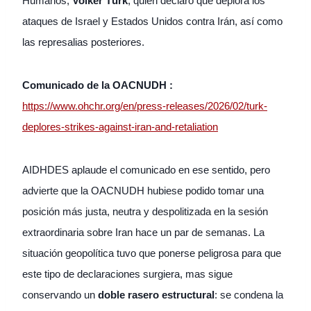
Humanos,
Volker Türk
, quien declaró que deplora los
ataques de Israel y Estados Unidos contra Irán, así como
las represalias posteriores.
Comunicado de la OACNUDH :
https://www.ohchr.org/en/press-releases/2026/02/turk-
deplores-strikes-against-iran-and-retaliation
AIDHDES aplaude el comunicado en ese sentido, pero
advierte que la OACNUDH hubiese podido tomar una
posición más justa, neutra y despolitizada en la sesión
extraordinaria sobre Iran hace un par de semanas. La
situación geopolítica tuvo que ponerse peligrosa para que
este tipo de declaraciones surgiera, mas sigue
conservando un
doble rasero estructural
: se condena la