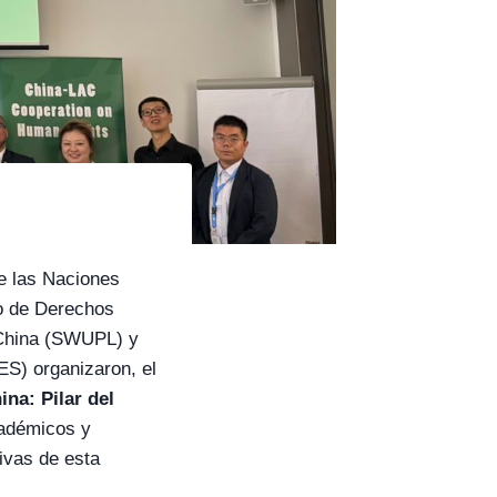
e las Naciones
to de Derechos
 China (SWUPL) y
S) organizaron, el
a: Pilar del
cadémicos y
ivas de esta