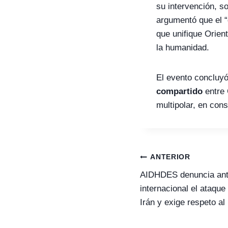
su intervención, 
argumentó que el “
que unifique Orien
la humanidad.
El evento concluyó
compartido
entre 
multipolar, en con
Navegación
ANTERIOR
de
entradas
AIDHDES denuncia ant
internacional el ataqu
Irán y exige respeto al