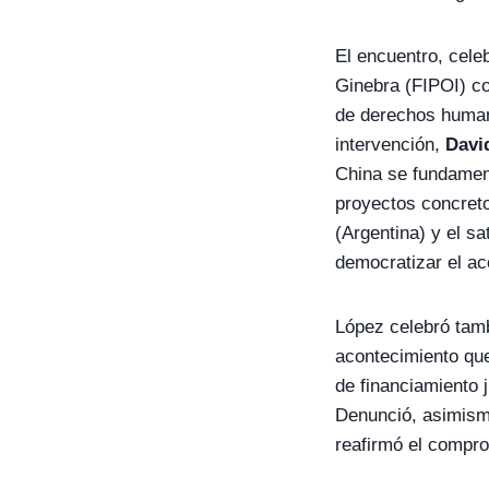
El encuentro, cele
Ginebra (FIPOI) co
de derechos humano
intervención,
Davi
China se fundament
proyectos concret
(Argentina) y el sa
democratizar el acc
López celebró tam
acontecimiento que 
de financiamiento 
Denunció, asimismo
reafirmó el compro