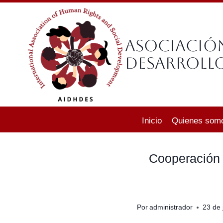
Saltar
al
contenido
Asociació
Desarrollo
Inicio
Quienes som
Cooperación 
Por
administrador
23 de 