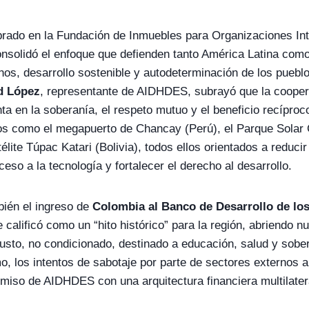
brado en la Fundación de Inmuebles para Organizaciones In
nsolidó el enfoque que defienden tanto América Latina com
s, desarrollo sostenible y autodeterminación de los puebl
d López
, representante de AIDHDES, subrayó que la coop
a en la soberanía, el respeto mutuo y el beneficio recípro
os como el megapuerto de Chancay (Perú), el Parque Solar
télite Túpac Katari (Bolivia), todos ellos orientados a reducir
eso a la tecnología y fortalecer el derecho al desarrollo.
bién el ingreso de
Colombia al Banco de Desarrollo de lo
calificó como un “hito histórico” para la región, abriendo n
justo, no condicionado, destinado a educación, salud y sobe
, los intentos de sabotaje por parte de sectores externos a 
miso de AIDHDES con una arquitectura financiera multilatera