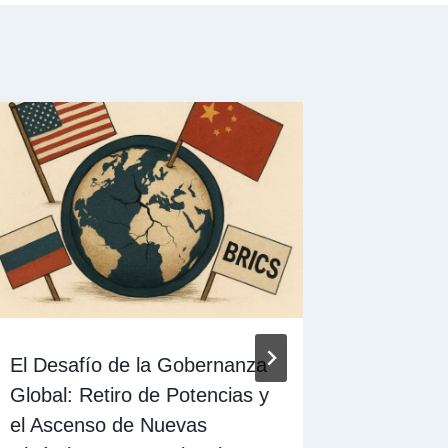
El Desafío de la Gobernanza
¿Zona d
Global: Retiro de Potencias y
Presión?
el Ascenso de Nuevas
Caribe a