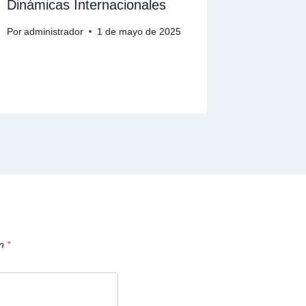
Dinámicas Internacionales
derecho 
Por
administrador
1 de mayo de 2025
Por
adminis
15 de dici
on
*