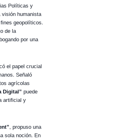
as Políticas y
 visión humanista
fines geopolíticos.
o de la
abogando por una
có el papel crucial
umanos. Señaló
tos agrícolas
 Digital”
puede
artificial y
ent”
, propuso una
a sola noción. En