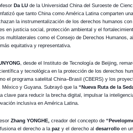
rofesor
Da LU
de la Universidad China del Suroeste de Cienci
atizó que tanto China como América Latina comparten una
echazan la instrumentalización de los derechos humanos con 
 en justicia social, protección ambiental y el fortalecimient
ros multilaterales como el Consejo de Derechos Humanos, 
más equitativa y representativa.
JUNYONG
, desde el Instituto de Tecnología de Beijing, remar
científica y tecnológica en la protección de los derechos h
o el programa satelital China–Brasil (CBERS) y los proyec
e, México y Guyana. Subrayó que la
“Nueva Ruta de la Seda
 clave para reducir la brecha digital, impulsar la inteligencia 
ovación inclusiva en América Latina.
fesor
Zhang YONGHE,
creador del concepto de
“Pevelopm
 fusiona el derecho a la
paz
y el derecho al
desarrollo
en un