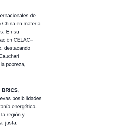
ternacionales de
o China en materia
os. En su
eración CELAC–
co, destacando
 Cauchari
 la pobreza,
s BRICS
,
uevas posibilidades
ranía energética.
la región y
l justa.