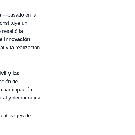
na —basado en la
constituye un
resaltó la
 e innovación
l y la realización
vil y las
lación de
a participación
ural y democrática.
ientes ejes de