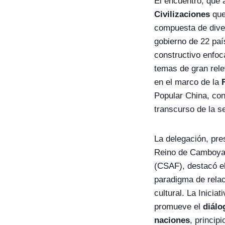
El encuentro, que 
Civilizaciones
que 
compuesta de diver
gobierno de 22 paí
constructivo enfo
temas de gran rel
en el marco de la
Popular China, con 
transcurso de la s
La delegación, pre
Reino de Camboya y
(CSAF), destacó el
paradigma de relac
cultural. La Inici
promueve el
diálo
naciones
, princi