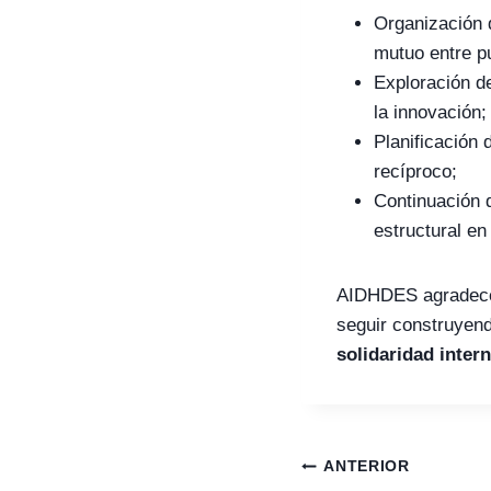
Organización 
mutuo entre p
Exploración 
la innovación;
Planificación
recíproco;
Continuación d
estructural en
AIDHDES agradece 
seguir construyen
solidaridad intern
Navegación
ANTERIOR
de