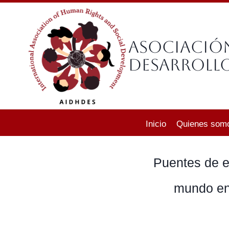
Saltar
al
contenido
Asociació
Desarrollo
Inicio
Quienes som
Puentes de e
mundo ent