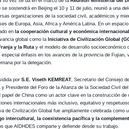
a su vez se da en el marco de la
Reunión Ministerial del D
se sostendrá en Beijing el 10 y 11 de julio, reunió a una de
sas organizaciones de la sociedad civil, académicos y mie
ses de Europa, Asia, Africa y América Latina. En un espacio
cado en
la cooperación cultural y económica internaciona
evancia global como la
Iniciativa de Civilización Global (G
Franja y la Ruta
y el modelo de desarrollo socioeconómico d
especial énfasis en los avances de la provincia de Fujian, v
emana por la delegación.
sidida por
S.E. Viseth KEMREAT
, Secretario del Consejo de
 Presidente del Foro de la Alianza de la Sociedad Civil de
 papel de China como un actor clave en la construcción de
iones internacionales más inclusivo, equitativo y respetuoso
ativa de Civilización Global fue ampliamente celebrada como
go intercultural, la coexistencia pacífica y la complemen
pios que AIDHDES comparte y defiende desde su trabajo.