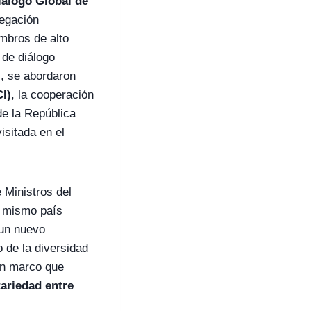
iálogo Global de
legación
mbros de alto
 de diálogo
l
, se abordaron
CI)
, la cooperación
e la República
isitada en el
 Ministros del
l mismo país
 un nuevo
 de la diversidad
 un marco que
tariedad entre