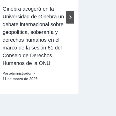
Ginebra acogerá en la
El cerc
Universidad de Ginebra un
poder: C
debate internacional sobre
la crisi
geopolítica, soberanía y
internac
derechos humanos en el
Por
adminis
marco de la sesión 61 del
31 de octu
Consejo de Derechos
Humanos de la ONU
Por
administrador
11 de marzo de 2026