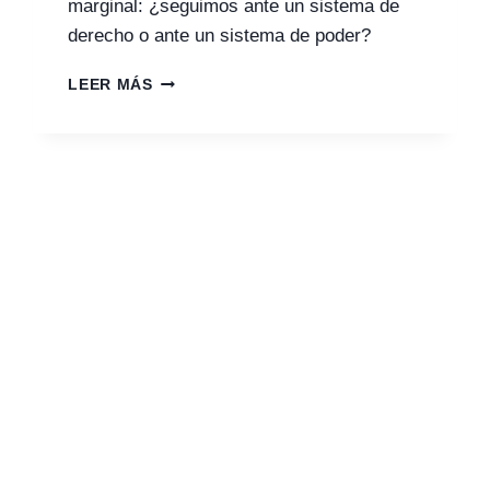
marginal: ¿seguimos ante un sistema de
derecho o ante un sistema de poder?
SANCIONAR
LEER MÁS
PARA
GOBERNAR:
GINEBRA
Y
LA
BATALLA
SILENCIOSA
POR
EL
DERECHO
INTERNACIONAL