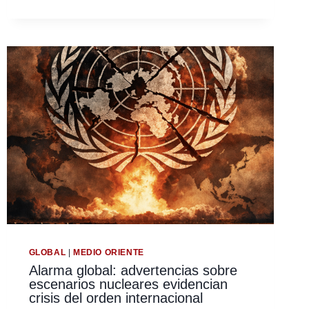
EN
LA
ONU
LA
HIPOCRESÍA
GLOBAL
FRENTE
AL
RACISMO
ESTRUCTURAL
GLOBAL
|
MEDIO ORIENTE
Alarma global: advertencias sobre
escenarios nucleares evidencian
crisis del orden internacional