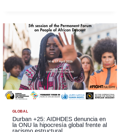
ECO
MUNDIAL
DE
UNA
REVOLUCIÓN
SILENCIOSA:
CRÓNICA
DEL
«FORO
DE
ALTO
NIVEL
SOBRE
LA
GOBERNANZA
GLOBAL
DE
LOS
GLOBAL
DERECHOS
Durban +25: AIDHDES denuncia en
HUMANOS
la ONU la hipocresía global frente al
2026»
racismo estructural