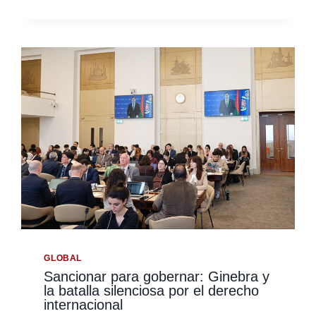
Y
DEMOCRACIA:
UNA
REFLEXIÓN
NECESARIA
DESDE
LA
COOPERACIÓN
INTERNACIONAL
GLOBAL
Sancionar para gobernar: Ginebra y
la batalla silenciosa por el derecho
internacional