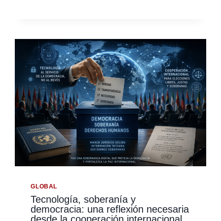
DENUNCIA
ANTE
ORGANISMOS
INTERNACIONALES
EL
RACISMO
Y
LOS
TRATOS
DISCRIMINATORIOS
DURANTE
EL
MUNDIAL
2026
GLOBAL
Tecnología, soberanía y
democracia: una reflexión necesaria
desde la cooperación internacional