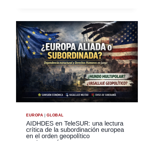
PALESTINA:
ENTRE
EL
DERECHO
INTERNACIONAL
Y
LA
GEOPOLÍTICA
DEL
DOBLE
RASERO
EUROPA
|
GLOBAL
AIDHDES en TeleSUR: una lectura
crítica de la subordinación europea
en el orden geopolítico