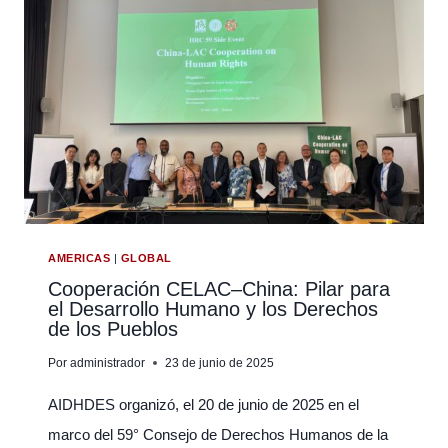
CARTA
DE
LA
ONU
CONMEMORA
LOS
80
AÑOS
DEL
DOCUMENTO
FUNDACIONAL
AMERICAS
|
GLOBAL
DE
Cooperación CELAC–China: Pilar para
el Desarrollo Humano y los Derechos
LA
de los Pueblos
PAZ
Y
Por
administrador
23 de junio de 2025
EL
MULTILATERALISMO
AIDHDES organizó, el 20 de junio de 2025 en el
marco del 59° Consejo de Derechos Humanos de la