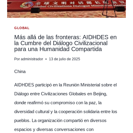
DE
LA
GUERRA
(CARACAS,
GLOBAL
25
Más allá de las fronteras: AIDHDES en
la Cumbre del Diálogo Civilizacional
DE
para una Humanidad Compartida
JULIO
DE
Por
administrador
13 de julio de 2025
2025)
China
AIDHDES participó en la Reunión Ministerial sobre el
Diálogo entre Civilizaciones Globales en Beijing,
donde reafirmó su compromiso con la paz, la
diversidad cultural y la cooperación solidaria entre los
pueblos. La organización compartió en diversos
espacios y diversas conversaciones con