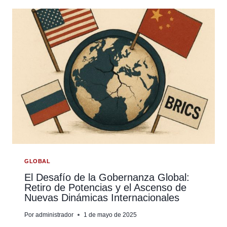
A
LA
FRANJA
Y
LA
RUTA
DE
CHINA:
AIDHDES
SALUDA
UNA
NUEVA
ERA
DE
GLOBAL
COOPERACIÓN
El Desafío de la Gobernanza Global:
Retiro de Potencias y el Ascenso de
PARA
Nuevas Dinámicas Internacionales
EL
DESARROLLO
Por
administrador
1 de mayo de 2025
Y