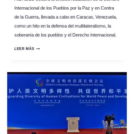
UNIDAS
Internacional de los Pueblos por la Paz y en Contra
de la Guerra, llevada a cabo en Caracas, Venezuela,
como un hito en la defensa del multilateralismo, la
soberanía de los pueblos y el Derecho Internacional.
AIDHDES
LEER MÁS
SALUDA
LA
CUMBRE
DE
LOS
PUEBLOS
POR
LA
PAZ
Y
EN
CONTRA