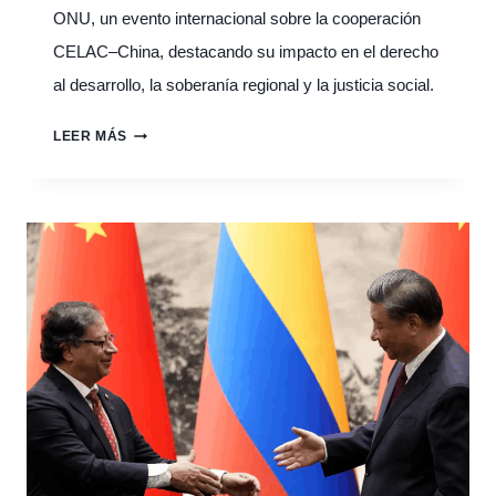
ONU, un evento internacional sobre la cooperación
CELAC–China, destacando su impacto en el derecho
al desarrollo, la soberanía regional y la justicia social.
COOPERACIÓN
LEER MÁS
CELAC–
CHINA:
PILAR
PARA
EL
DESARROLLO
HUMANO
Y
LOS
DERECHOS
DE
LOS
PUEBLOS