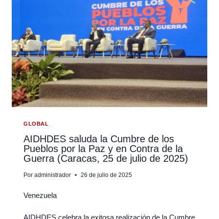
DECISIÓN
DE
ESTADOS
UNIDOS
DE
NO
PRESENTARSE
AL
EXAMEN
PERIÓDICO
UNIVERSAL
GLOBAL
(EPU)
AIDHDES saluda la Cumbre de los
Pueblos por la Paz y en Contra de la
DEL
Guerra (Caracas, 25 de julio de 2025)
CONSEJO
DE
Por
administrador
26 de julio de 2025
DDHH
DE
Venezuela
LAS
AIDHDES celebra la exitosa realización de la Cumbre
NACIONES