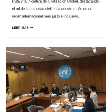
Ruta y la Iniciativa de Civilización Global, destacando
el rol de la sociedad civil en la construcción de un
orden internacional más justo e inclusivo.
PUENTES
LEER MÁS
DE
ENTENDIMIENTO:
AIDHDES
Y
VEINTIDOS
DELEGACIONES
DEL
MUNDO
ENTERO
AVANZAN
EN
COOPERACIÓN
CULTURAL
Y