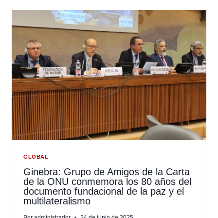
SEMINARIO
CHINA-
EUROPA
SOBRE
DERECHOS
HUMANOS
EN
LA
ERA
DIGITAL:
AIDHDES
DESTACA
POR
SU
GLOBAL
FIRME
Ginebra: Grupo de Amigos de la Carta
de la ONU conmemora los 80 años del
POSTURA
documento fundacional de la paz y el
INTERNACIONALISTA
multilateralismo
Por
administrador
24 de junio de 2025