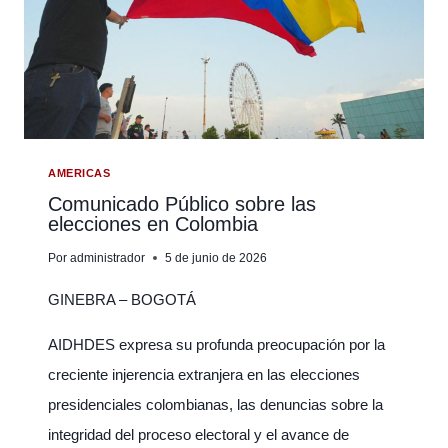
GIRALDO,
DEFENSOR
HISTÓRICO
DE
LOS
DERECHOS
HUMANOS
Y
AMERICAS
VOZ
Comunicado Público sobre las
elecciones en Colombia
DE
COLOMBIA
Por
administrador
5 de junio de 2026
ANTE
LAS
GINEBRA – BOGOTÁ
NACIONES
UNIDAS
AIDHDES expresa su profunda preocupación por la
EN
creciente injerencia extranjera en las elecciones
GINEBRA
presidenciales colombianas, las denuncias sobre la
integridad del proceso electoral y el avance de