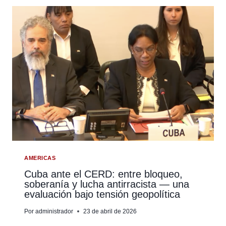
DE
AIDHDES
SOBRE
LA
ESCALADA
DE
ATAQUES
ARMADOS
EN
EL
SUROCCIDENTE
DE
COLOMBIA
AMERICAS
Cuba ante el CERD: entre bloqueo,
soberanía y lucha antirracista — una
evaluación bajo tensión geopolítica
Por
administrador
23 de abril de 2026