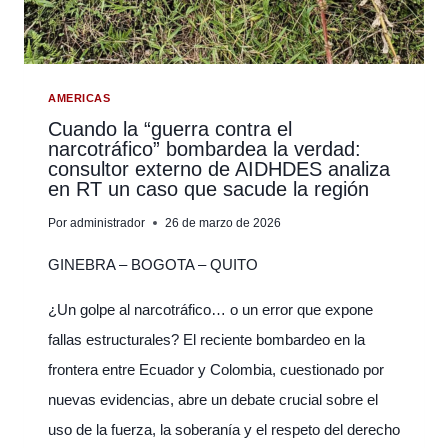
LA
SOBERANÍA
Y
EL
DERECHO
AMERICAS
INTERNACIONAL”
Cuando la “guerra contra el
narcotráfico” bombardea la verdad:
consultor externo de AIDHDES analiza
en RT un caso que sacude la región
Por
administrador
26 de marzo de 2026
GINEBRA – BOGOTA – QUITO
¿Un golpe al narcotráfico… o un error que expone
fallas estructurales? El reciente bombardeo en la
frontera entre Ecuador y Colombia, cuestionado por
nuevas evidencias, abre un debate crucial sobre el
uso de la fuerza, la soberanía y el respeto del derecho