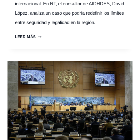
internacional. En RT, el consultor de AIDHDES, David
López, analiza un caso que podría redefinir los límites
entre seguridad y legalidad en la región.
CUANDO
LEER MÁS
LA
“GUERRA
CONTRA
EL
NARCOTRÁFICO”
BOMBARDEA
LA
VERDAD:
CONSULTOR
EXTERNO
DE
AIDHDES
ANALIZA