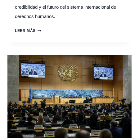
credibilidad y el futuro del sistema internacional de
derechos humanos.
CONSEJO
LEER MÁS
DE
DERECHOS
HUMANOS
DE
LA
ONU:
ENTRE
LA
GEOPOLÍTICA
Y
LA
INSTRUMENTALIZACIÓN
DEL
DEBATE