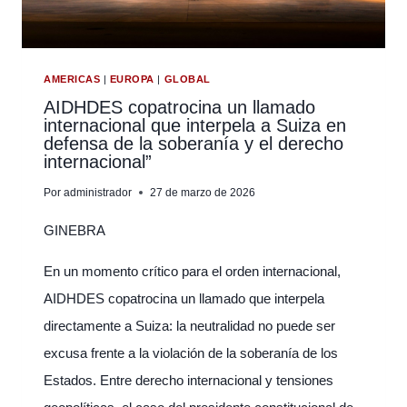
INSTITUCIONAL
RIGUROSA
EN
EL
AMERICAS
|
EUROPA
|
GLOBAL
PACÍFICO
AIDHDES copatrocina un llamado
internacional que interpela a Suiza en
COLOMBIANO
defensa de la soberanía y el derecho
internacional”
Por
administrador
27 de marzo de 2026
GINEBRA
En un momento crítico para el orden internacional,
AIDHDES copatrocina un llamado que interpela
directamente a Suiza: la neutralidad no puede ser
excusa frente a la violación de la soberanía de los
Estados. Entre derecho internacional y tensiones