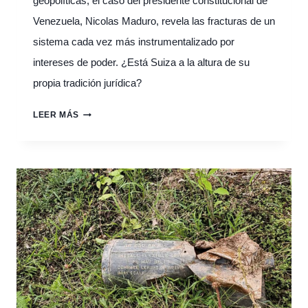
geopolíticas, el caso del presidente constitucional de
Venezuela, Nicolas Maduro, revela las fracturas de un
sistema cada vez más instrumentalizado por
intereses de poder. ¿Está Suiza a la altura de su
propia tradición jurídica?
AIDHDES
LEER MÁS
COPATROCINA
UN
LLAMADO
INTERNACIONAL
QUE
INTERPELA
A
SUIZA
EN
DEFENSA
DE