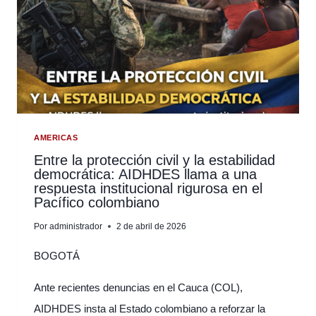
DE
TRABAJO
DE
EXPERTOS
DE
LA
ONU
SOBRE
AFRODESCENDIENTES:
AMERICAS
ENTRE
Entre la protección civil y la estabilidad
democrática: AIDHDES llama a una
MEMORIA,
respuesta institucional rigurosa en el
JUSTICIA
Pacífico colombiano
Y
ACCIÓN
Por
administrador
2 de abril de 2026
INTERNACIONAL
BOGOTÁ
Ante recientes denuncias en el Cauca (COL),
AIDHDES insta al Estado colombiano a reforzar la