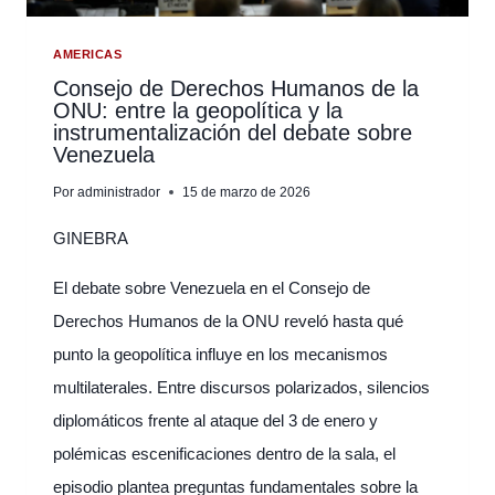
EN
RT
UN
AMERICAS
CASO
Consejo de Derechos Humanos de la
ONU: entre la geopolítica y la
QUE
instrumentalización del debate sobre
SACUDE
Venezuela
LA
REGIÓN
Por
administrador
15 de marzo de 2026
GINEBRA
El debate sobre Venezuela en el Consejo de
Derechos Humanos de la ONU reveló hasta qué
punto la geopolítica influye en los mecanismos
multilaterales. Entre discursos polarizados, silencios
diplomáticos frente al ataque del 3 de enero y
polémicas escenificaciones dentro de la sala, el
episodio plantea preguntas fundamentales sobre la