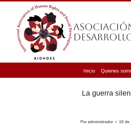
Saltar
al
contenido
Asociació
Desarrollo
Inicio
Quienes som
La guerra sile
Por
administrador
16 de 