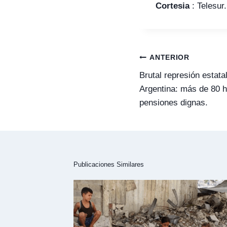
Cortesia
: Telesur.
Navegación
ANTERIOR
de
entradas
Brutal represión estata
Argentina: más de 80 h
pensiones dignas.
Publicaciones Similares