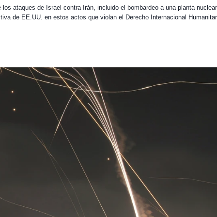
os ataques de Israel contra Irán, incluido el bombardeo a una planta nuclear
tiva de EE.UU. en estos actos que violan el Derecho Internacional Humanitar