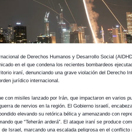
ernacional de Derechos Humanos y Desarrollo Social (AIDHD
icado en el que condena los recientes bombardeos ejecutad
ritorio iraní, denunciando una grave violación del Derecho In
rden jurídico internacional.
ue con misiles lanzado por Irán, que impactaron en varios pu
guerra de nervios en la región. El Gobierno israelí, encabe
pondido elevando su retórica bélica y amenazando con repr
mando que “Teherán arderá”. El ataque iraní se produce co
 de Israel, marcando una escalada peligrosa en el conflicto 