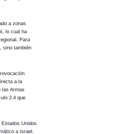
rado a zonas
í, lo cual ha
regional. Para
, sino también
provocación
recta a la
e las Armas
culo 2.4 que
s Estados Unidos
mático a Israel.