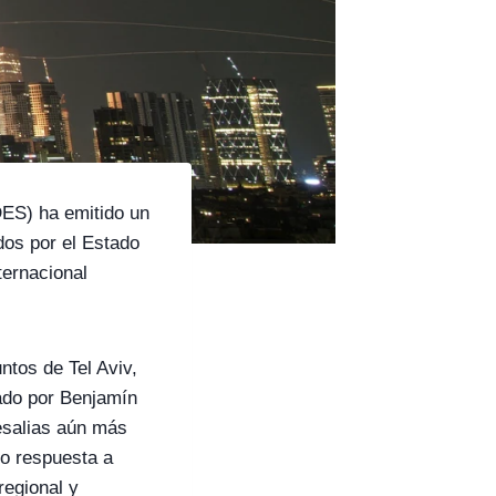
ES) ha emitido un
os por el Estado
ternacional
ntos de Tel Aviv,
zado por Benjamín
esalias aún más
mo respuesta a
regional y