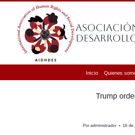
Saltar
al
contenido
Asociació
Desarrollo
Inicio
Quienes som
Trump orde
Por
administrador
16 de 