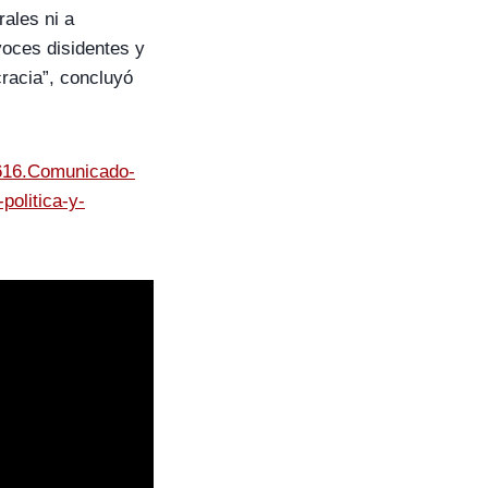
ales ni a
voces disidentes y
cracia”, concluyó
0616.Comunicado-
politica-y-