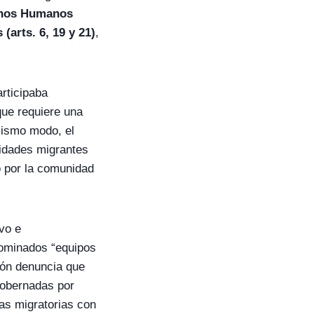
echos Humanos
(arts. 6, 19 y 21)
,
rticipaba
que requiere una
mismo modo, el
idades migrantes
o por la comunidad
vo e
nominados “equipos
ión denuncia que
gobernadas por
cas migratorias con