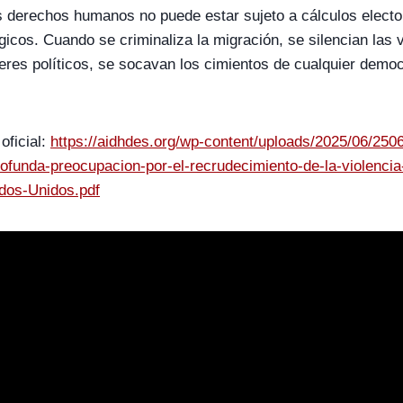
os derechos humanos no puede estar sujeto a cálculos elector
gicos. Cuando se criminaliza la migración, se silencian las 
deres políticos, se socavan los cimientos de cualquier demo
oficial:
https://aidhdes.org/wp-content/uploads/2025/06/25
rofunda-preocupacion-por-el-recrudecimiento-de-la-violencia-
ados-Unidos.pdf