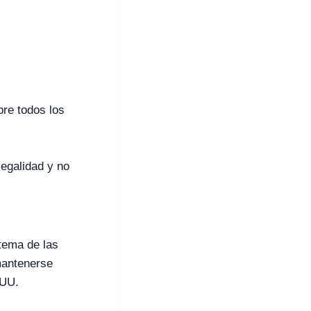
bre todos los
legalidad y no
stema de las
mantenerse
 UU.