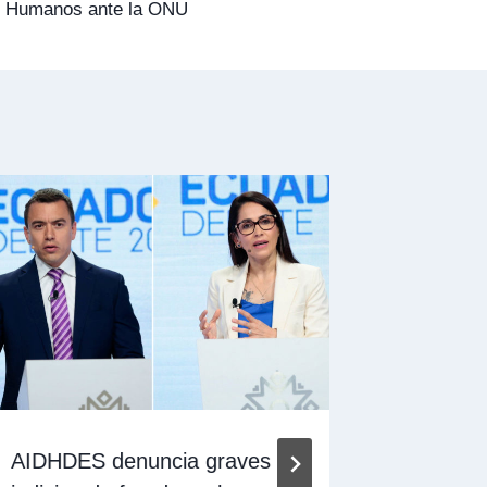
s Humanos ante la ONU
AIDHDES denuncia graves
Sin man