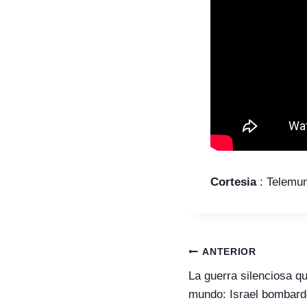
Cortesia
: Telemun
Navegación
ANTERIOR
de
entradas
La guerra silenciosa q
mundo: Israel bombard